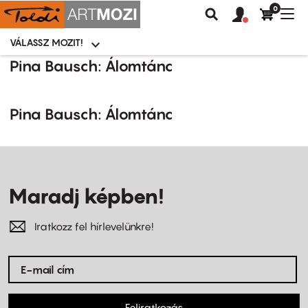
0
Felhasználói
Felhasznál
Nav
Keresés
fiók
fiók
átk
menü
menüje
VÁLASSZ MOZIT!
Moziválasztó
menü
Ugrás
Pina Bausch: Álomtánc
a
tartalomra
Pina Bausch: Álomtánc
Maradj képben!
Iratkozz fel hírlevelünkre!
Feliratkozás