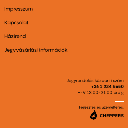
Impresszum
Footer
menu
first
Kapcsolat
Házirend
Footer
menu
second
Jegyvásárlási információk
Jegyrendelés központi szám
+36 1 224 5650
H-V 13.00-21.00 óráig
Fejlesztés és üzemeltetés: