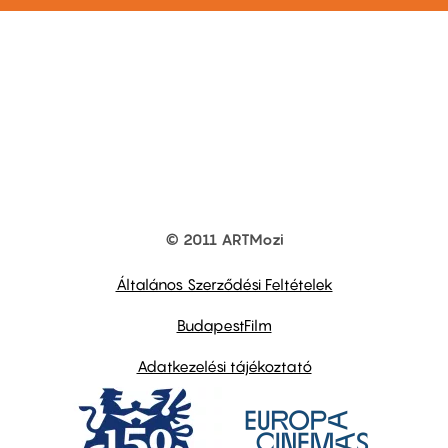
© 2011 ARTMozi
Footer
other
links
Általános Szerződési Feltételek
BudapestFilm
Adatkezelési tájékoztató