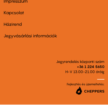
Impresszum
Footer
menu
first
Kapcsolat
Házirend
Footer
menu
second
Jegyvásárlási információk
Jegyrendelés központi szám
+36 1 224 5650
H-V 13.00-21.00 óráig
Fejlesztés és üzemeltetés: