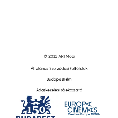
© 2011 ARTMozi
Footer
other
links
Általános Szerződési Feltételek
BudapestFilm
Adatkezelési tájékoztató