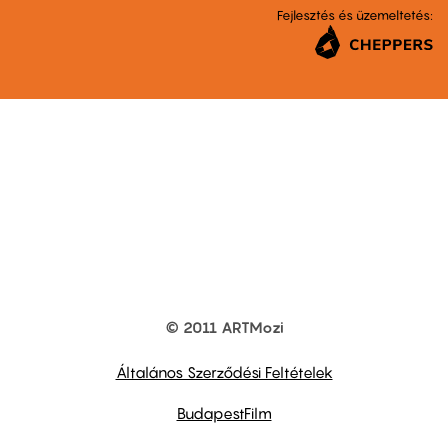
Fejlesztés és üzemeltetés:
© 2011 ARTMozi
Footer
other
links
Általános Szerződési Feltételek
BudapestFilm