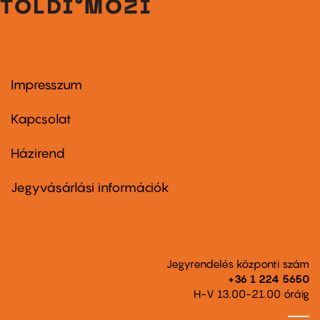
Impresszum
Footer
menu
first
Kapcsolat
Házirend
Footer
menu
second
Jegyvásárlási információk
Jegyrendelés központi szám
+36 1 224 5650
H-V 13.00-21.00 óráig