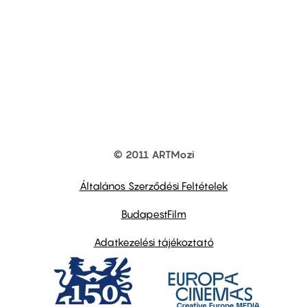
© 2011 ARTMozi
Footer
other
links
Általános Szerződési Feltételek
BudapestFilm
Adatkezelési tájékoztató