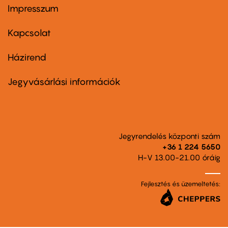
Impresszum
Footer
menu
first
Kapcsolat
Házirend
Footer
menu
second
Jegyvásárlási információk
Jegyrendelés központi szám
+36 1 224 5650
H-V 13.00-21.00 óráig
Fejlesztés és üzemeltetés: