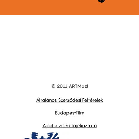
© 2011 ARTMozi
Footer
other
links
Általános Szerződési Feltételek
BudapestFilm
Adatkezelési tájékoztató