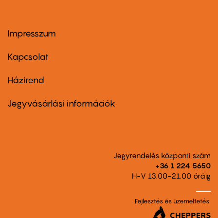
Impresszum
Footer
menu
first
Kapcsolat
Házirend
Footer
menu
second
Jegyvásárlási információk
Jegyrendelés központi szám
+36 1 224 5650
H-V 13.00-21.00 óráig
Fejlesztés és üzemeltetés: