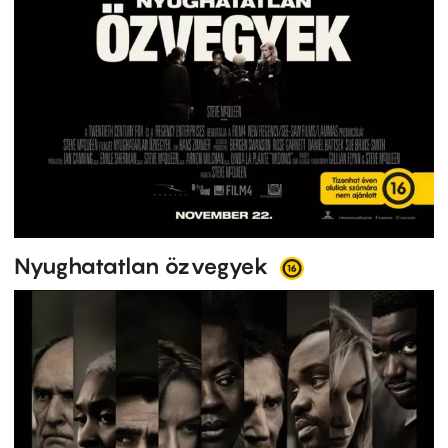
Nyughatatlan özvegyek