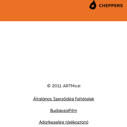
© 2011 ARTMozi
Footer
other
links
Általános Szerződési Feltételek
BudapestFilm
Adatkezelési tájékoztató