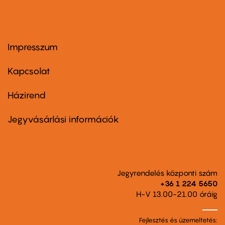
Impresszum
Footer
menu
first
Kapcsolat
Házirend
Footer
menu
second
Jegyvásárlási információk
Jegyrendelés központi szám
+36 1 224 5650
H-V 13.00-21.00 óráig
Fejlesztés és üzemeltetés: