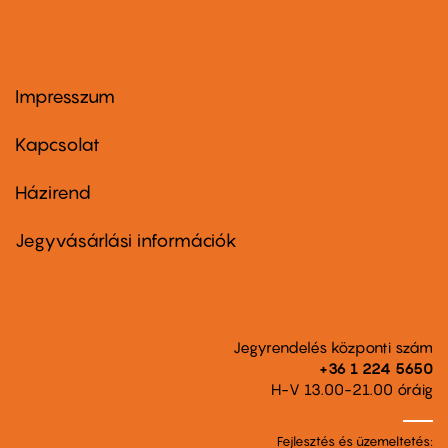
Impresszum
Footer
menu
first
Kapcsolat
Házirend
Footer
menu
second
Jegyvásárlási információk
Jegyrendelés központi szám
+36 1 224 5650
H-V 13.00-21.00 óráig
Fejlesztés és üzemeltetés: