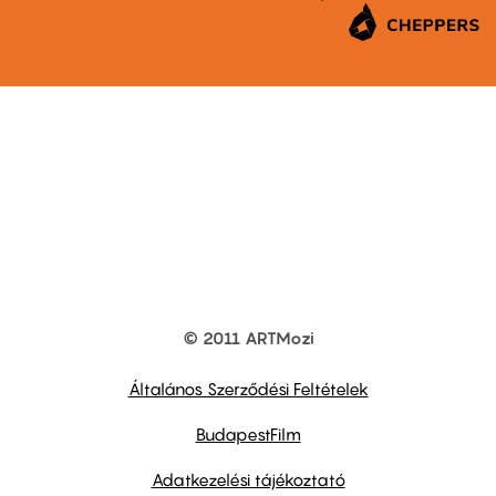
© 2011 ARTMozi
Footer
other
links
Általános Szerződési Feltételek
BudapestFilm
Adatkezelési tájékoztató