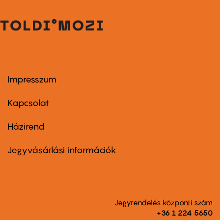
Impresszum
Footer
menu
first
Kapcsolat
Házirend
Footer
menu
second
Jegyvásárlási információk
Jegyrendelés központi szám
+36 1 224 5650