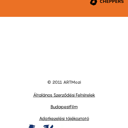
© 2011 ARTMozi
Footer
other
links
Általános Szerződési Feltételek
BudapestFilm
Adatkezelési tájékoztató