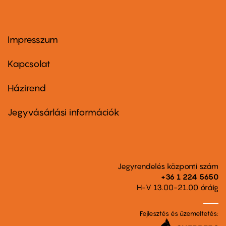
Impresszum
Footer
menu
first
Kapcsolat
Házirend
Footer
menu
second
Jegyvásárlási információk
Jegyrendelés központi szám
+36 1 224 5650
H-V 13.00-21.00 óráig
Fejlesztés és üzemeltetés: