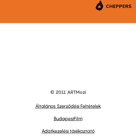
© 2011 ARTMozi
Footer
other
links
Általános Szerződési Feltételek
BudapestFilm
Adatkezelési tájékoztató