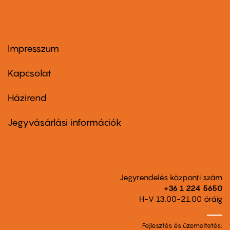
Impresszum
Footer
menu
first
Kapcsolat
Házirend
Footer
menu
second
Jegyvásárlási információk
Jegyrendelés központi szám
+36 1 224 5650
H-V 13.00-21.00 óráig
Fejlesztés és üzemeltetés: