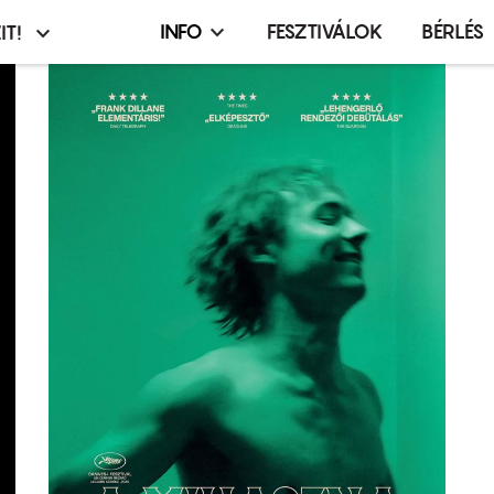
INFO
FESZTIVÁLOK
BÉRLÉS
IT!
Infó,
asztó
esemény,
terembérlés
menü