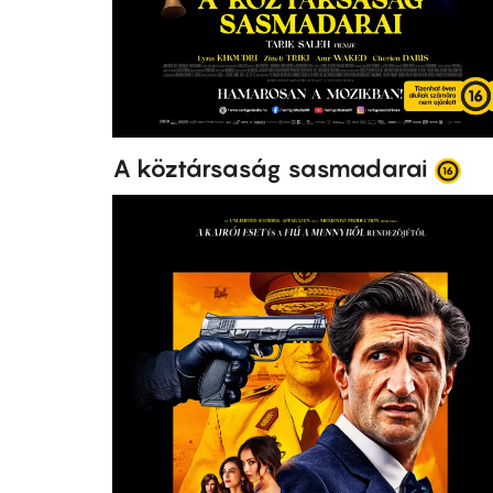
A köztársaság sasmadarai