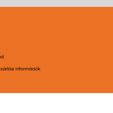
nd
ter
nu
sárlási információk
ond