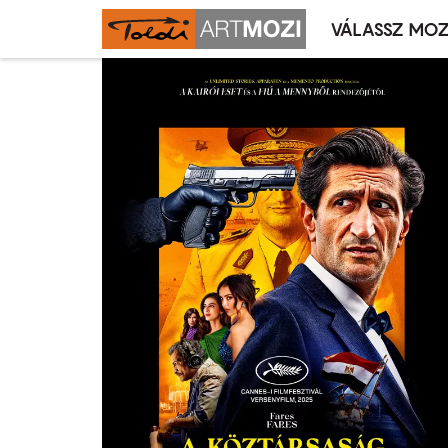
VÁLASSZ MOZ
Mozivál
Ugrás
menü
a
tartalomra