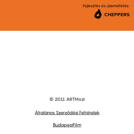
Fejlesztés és üzemeltetés:
© 2011 ARTMozi
Footer
other
links
Általános Szerződési Feltételek
BudapestFilm