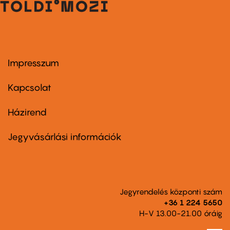
Impresszum
Footer
menu
first
Kapcsolat
Házirend
Footer
menu
second
Jegyvásárlási információk
Jegyrendelés központi szám
+36 1 224 5650
H-V 13.00-21.00 óráig