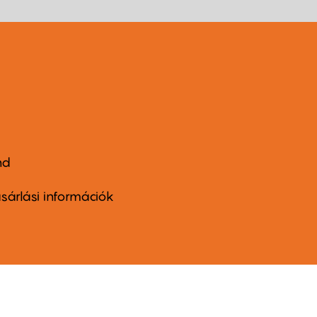
nd
ter
nu
sárlási információk
ond