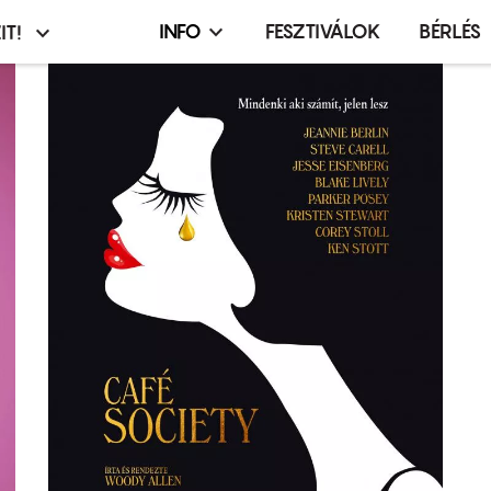
INFO
FESZTIVÁLOK
BÉRLÉS
IT!
Infó,
asztó
esemény,
terembérlés
menü