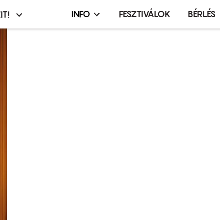
INFO
FESZTIVÁLOK
BÉRLÉS
IT!
Infó,
asztó
esemény,
terembérlés
menü