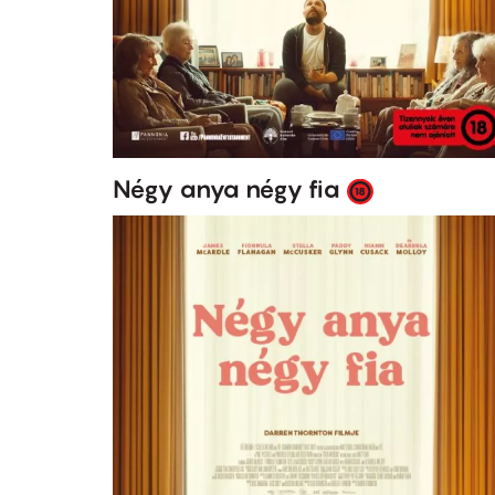
Négy anya négy fia