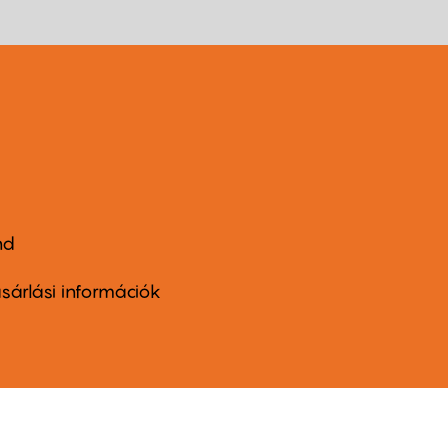
nd
ter
nu
sárlási információk
ond