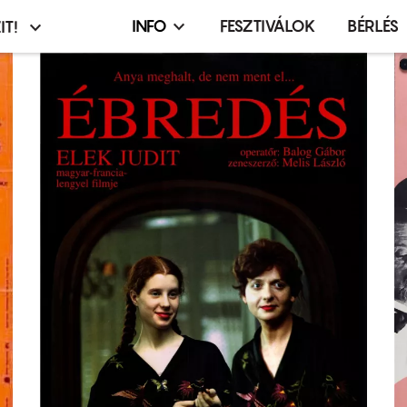
INFO
FESZTIVÁLOK
BÉRLÉS
IT!
Infó,
asztó
esemény,
terembérlés
menü