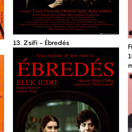
13. ZsiFi - Ébredés
F
1
m