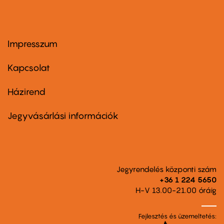
Impresszum
Footer
menu
first
Kapcsolat
Házirend
Footer
menu
second
Jegyvásárlási információk
Jegyrendelés központi szám
+36 1 224 5650
H-V 13.00-21.00 óráig
Fejlesztés és üzemeltetés: