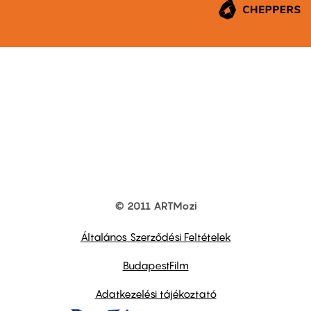
© 2011 ARTMozi
Footer
other
links
Általános Szerződési Feltételek
BudapestFilm
Adatkezelési tájékoztató