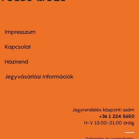
Impresszum
Footer
menu
first
Kapcsolat
Házirend
Footer
menu
second
Jegyvásárlási információk
Jegyrendelés központi szám
+36 1 224 5650
H-V 13.00-21.00 óráig
Fejlesztés és üzemeltetés: