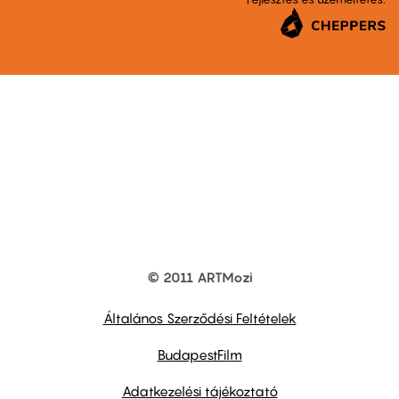
© 2011 ARTMozi
Footer
other
links
Általános Szerződési Feltételek
BudapestFilm
Adatkezelési tájékoztató