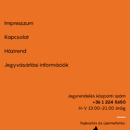
Impresszum
Footer
menu
first
Kapcsolat
Házirend
Footer
menu
second
Jegyvásárlási információk
Jegyrendelés központi szám
+36 1 224 5650
H-V 13.00-21.00 óráig
Fejlesztés és üzemeltetés: