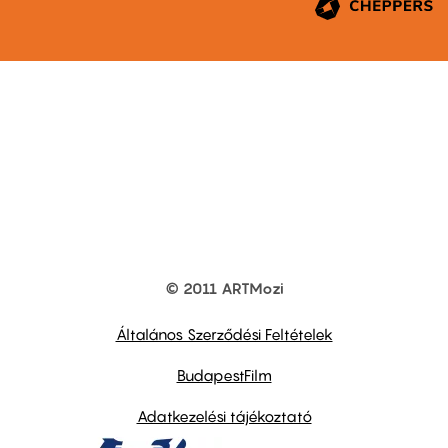
© 2011 ARTMozi
Footer
other
links
Általános Szerződési Feltételek
BudapestFilm
Adatkezelési tájékoztató