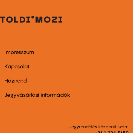
Impresszum
Footer
menu
first
Kapcsolat
Házirend
Footer
menu
second
Jegyvásárlási információk
Jegyrendelés központi szám
+36 1 224 5650