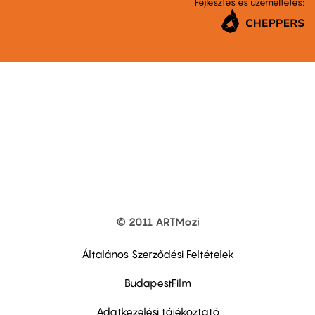
Fejlesztés és üzemeltetés:
© 2011 ARTMozi
Footer
other
links
Általános Szerződési Feltételek
BudapestFilm
Adatkezelési tájékoztató