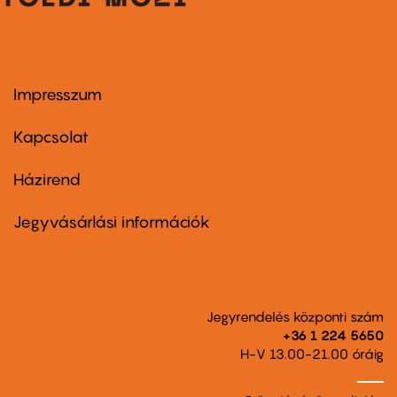
Impresszum
Footer
menu
first
Kapcsolat
Házirend
Footer
menu
second
Jegyvásárlási információk
Jegyrendelés központi szám
+36 1 224 5650
H-V 13.00-21.00 óráig