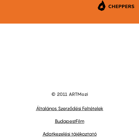
© 2011 ARTMozi
Footer
other
links
Általános Szerződési Feltételek
BudapestFilm
Adatkezelési tájékoztató