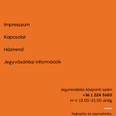
Impresszum
Footer
menu
first
Kapcsolat
Házirend
Footer
menu
second
Jegyvásárlási információk
Jegyrendelés központi szám
+36 1 224 5650
H-V 13.00-21.00 óráig
Fejlesztés és üzemeltetés: