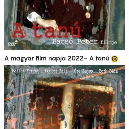
A magyar film napja 2022- A tanú