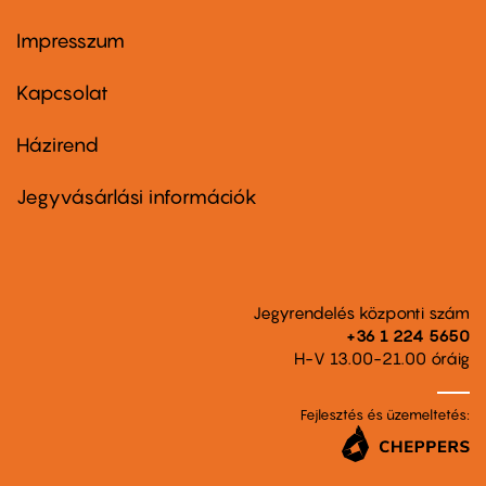
Impresszum
Footer
menu
first
Kapcsolat
Házirend
Footer
menu
second
Jegyvásárlási információk
Jegyrendelés központi szám
+36 1 224 5650
H-V 13.00-21.00 óráig
Fejlesztés és üzemeltetés: