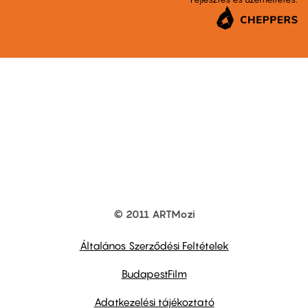
© 2011 ARTMozi
Footer
other
links
Általános Szerződési Feltételek
BudapestFilm
Adatkezelési tájékoztató