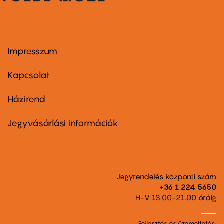
Impresszum
Footer
menu
first
Kapcsolat
Házirend
Footer
menu
second
Jegyvásárlási információk
Jegyrendelés központi szám
+36 1 224 5650
H-V 13.00-21.00 óráig
Fejlesztés és üzemeltetés: