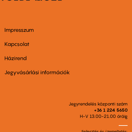
Impresszum
Footer
menu
first
Kapcsolat
Házirend
Footer
menu
second
Jegyvásárlási információk
Jegyrendelés központi szám
+36 1 224 5650
H-V 13.00-21.00 óráig
Fejlesztés és üzemeltetés: