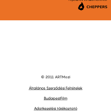
© 2011 ARTMozi
Footer
other
links
Általános Szerződési Feltételek
BudapestFilm
Adatkezelési tájékoztató