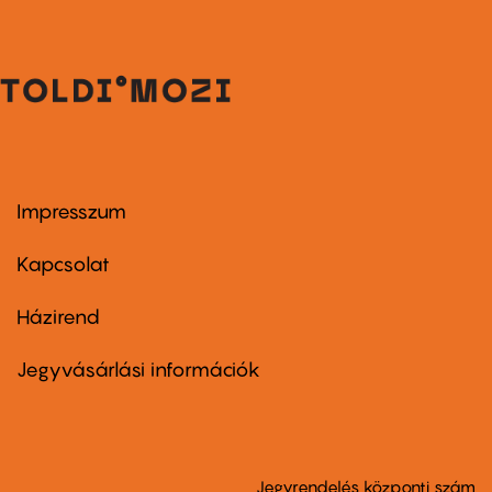
Impresszum
Footer
menu
first
Kapcsolat
Házirend
Footer
menu
second
Jegyvásárlási információk
Jegyrendelés központi szám