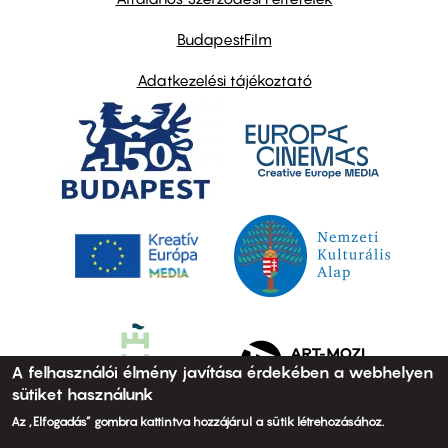
BudapestFilm
Adatkezelési tájékoztató
A felhasználói élmény javítása érdekében a webhelyen
sütiket használunk
Az „Elfogadás” gombra kattintva hozzájárul a sütik létrehozásához.