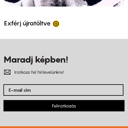
Exférj újratöltve
Maradj képben!
Iratkozz fel hírlevelünkre!
Feliratkozás