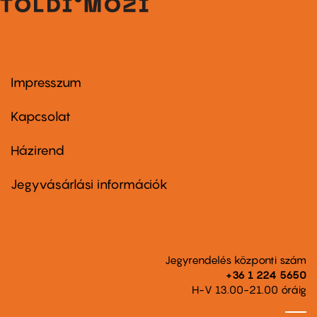
Impresszum
Footer
menu
first
Kapcsolat
Házirend
Footer
menu
second
Jegyvásárlási információk
Jegyrendelés központi szám
+36 1 224 5650
H-V 13.00-21.00 óráig