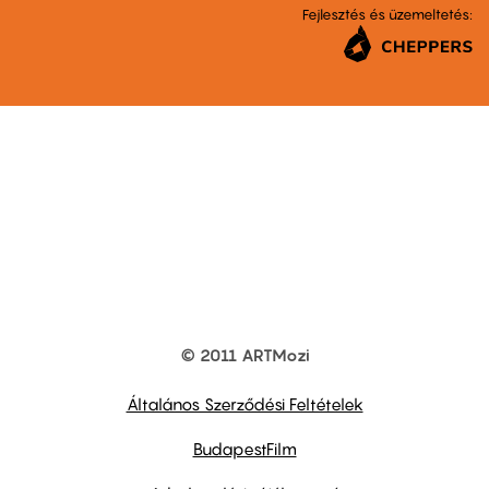
Fejlesztés és üzemeltetés:
© 2011 ARTMozi
Footer
other
links
Általános Szerződési Feltételek
BudapestFilm