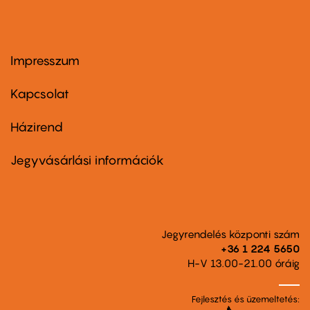
Impresszum
Footer
menu
first
Kapcsolat
Házirend
Footer
menu
second
Jegyvásárlási információk
Jegyrendelés központi szám
+36 1 224 5650
H-V 13.00-21.00 óráig
Fejlesztés és üzemeltetés: