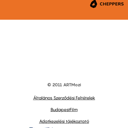
© 2011 ARTMozi
Footer
other
links
Általános Szerződési Feltételek
BudapestFilm
Adatkezelési tájékoztató