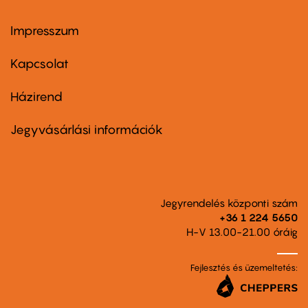
Impresszum
Footer
menu
first
Kapcsolat
Házirend
Footer
menu
second
Jegyvásárlási információk
Jegyrendelés központi szám
+36 1 224 5650
H-V 13.00-21.00 óráig
Fejlesztés és üzemeltetés: