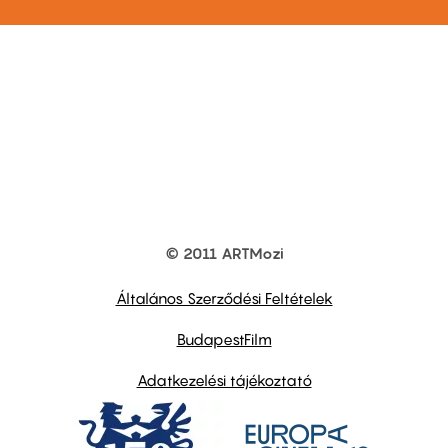
© 2011 ARTMozi
Footer
other
links
Általános Szerződési Feltételek
BudapestFilm
Adatkezelési tájékoztató