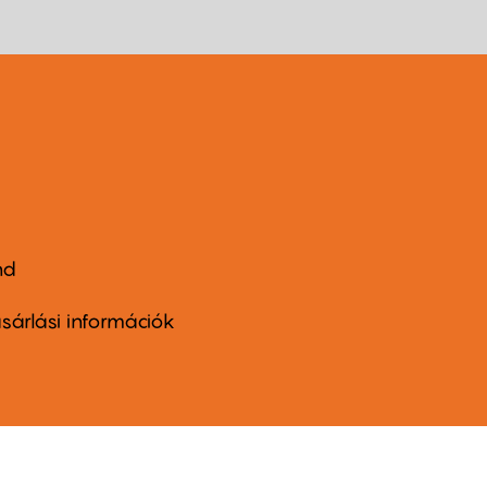
nd
ter
nu
sárlási információk
ond