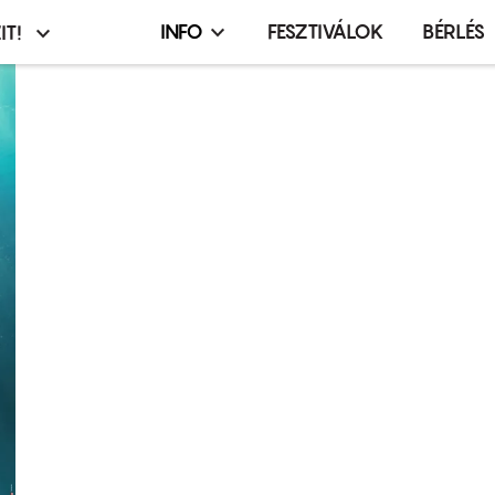
INFO
FESZTIVÁLOK
BÉRLÉS
IT!
Infó,
asztó
esemény,
terembérlés
menü