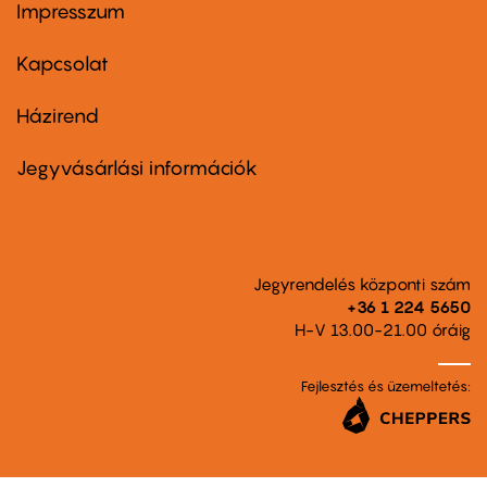
Impresszum
Footer
menu
first
Kapcsolat
Házirend
Footer
menu
second
Jegyvásárlási információk
Jegyrendelés központi szám
+36 1 224 5650
H-V 13.00-21.00 óráig
Fejlesztés és üzemeltetés: