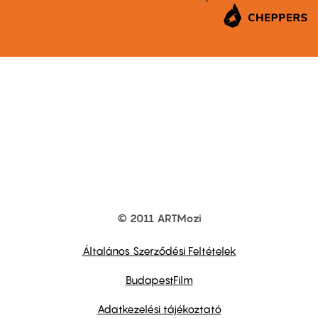
© 2011 ARTMozi
Footer
other
links
Általános Szerződési Feltételek
BudapestFilm
Adatkezelési tájékoztató