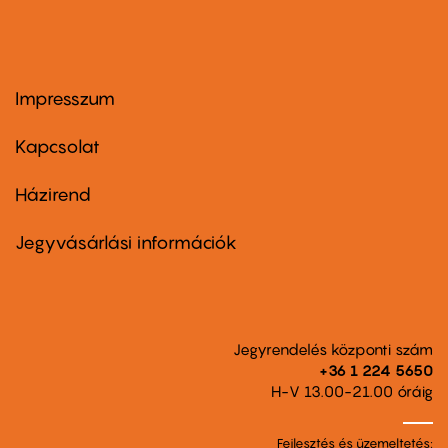
Impresszum
Footer
menu
first
Kapcsolat
Házirend
Footer
menu
second
Jegyvásárlási információk
Jegyrendelés központi szám
+36 1 224 5650
H-V 13.00-21.00 óráig
Fejlesztés és üzemeltetés: