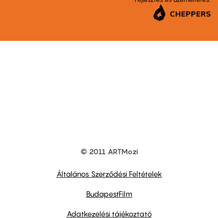
© 2011 ARTMozi
Footer
other
links
Általános Szerződési Feltételek
BudapestFilm
Adatkezelési tájékoztató