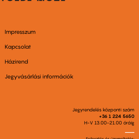
Impresszum
Footer
menu
first
Kapcsolat
Házirend
Footer
menu
second
Jegyvásárlási információk
Jegyrendelés központi szám
+36 1 224 5650
H-V 13.00-21.00 óráig
Fejlesztés és üzemeltetés: