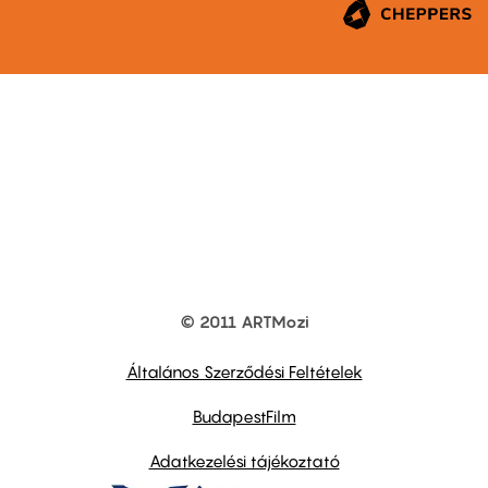
© 2011 ARTMozi
Footer
other
links
Általános Szerződési Feltételek
BudapestFilm
Adatkezelési tájékoztató