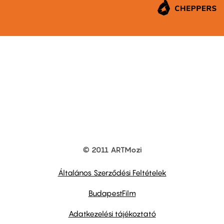
© 2011 ARTMozi
Footer
other
links
Általános Szerződési Feltételek
BudapestFilm
Adatkezelési tájékoztató