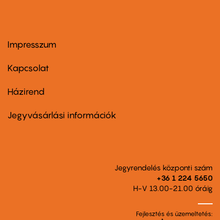
Impresszum
Footer
menu
first
Kapcsolat
Házirend
Footer
menu
second
Jegyvásárlási információk
Jegyrendelés központi szám
+36 1 224 5650
H-V 13.00-21.00 óráig
Fejlesztés és üzemeltetés: