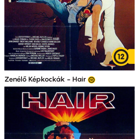
Zenélő Képkockák - Hair