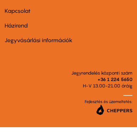
menu
first
Kapcsolat
Házirend
Footer
menu
second
Jegyvásárlási információk
Jegyrendelés központi szám
+36 1 224 5650
H-V 13.00-21.00 óráig
Fejlesztés és üzemeltetés: