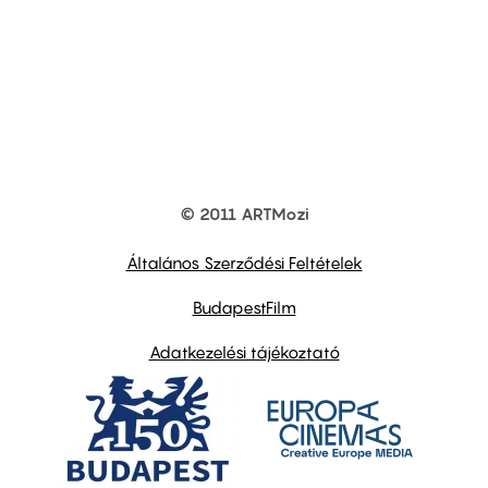
© 2011 ARTMozi
Footer
other
links
Általános Szerződési Feltételek
BudapestFilm
Adatkezelési tájékoztató