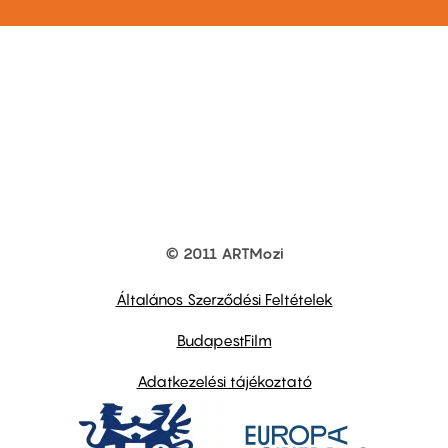
© 2011 ARTMozi
Footer
other
links
Általános Szerződési Feltételek
BudapestFilm
Adatkezelési tájékoztató