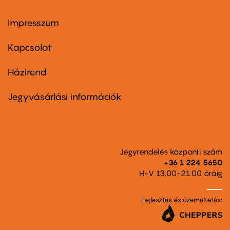
Impresszum
Footer
menu
first
Kapcsolat
Házirend
Footer
menu
second
Jegyvásárlási információk
Jegyrendelés központi szám
+36 1 224 5650
H-V 13.00-21.00 óráig
Fejlesztés és üzemeltetés: