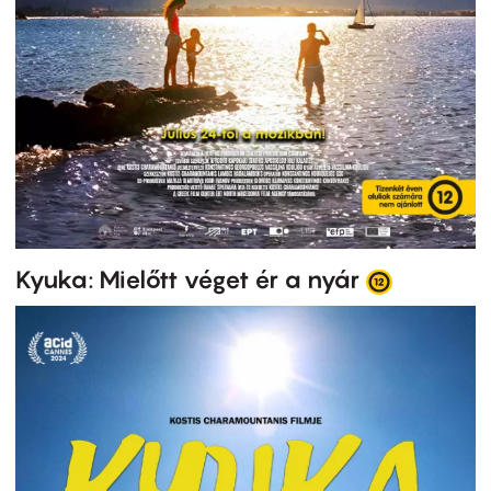
Kyuka: Mielőtt véget ér a nyár