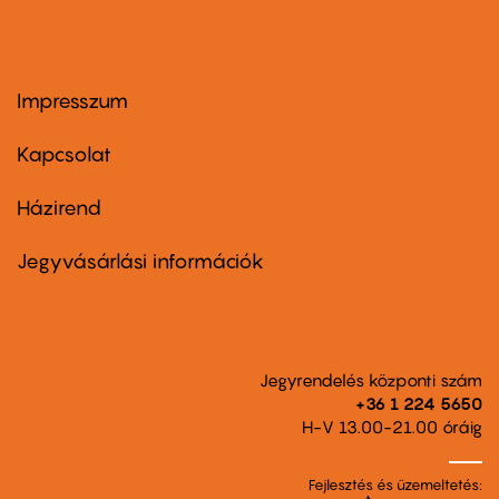
Impresszum
Footer
menu
first
Kapcsolat
Házirend
Footer
menu
second
Jegyvásárlási információk
Jegyrendelés központi szám
+36 1 224 5650
H-V 13.00-21.00 óráig
Fejlesztés és üzemeltetés: