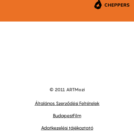
© 2011 ARTMozi
Footer
other
links
Általános Szerződési Feltételek
BudapestFilm
Adatkezelési tájékoztató