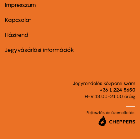
Impresszum
Footer
menu
first
Kapcsolat
Házirend
Footer
menu
second
Jegyvásárlási információk
Jegyrendelés központi szám
+36 1 224 5650
H-V 13.00-21.00 óráig
Fejlesztés és üzemeltetés: