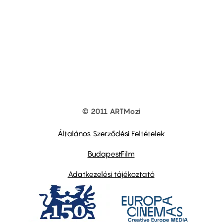
© 2011 ARTMozi
Footer
other
links
Általános Szerződési Feltételek
BudapestFilm
Adatkezelési tájékoztató