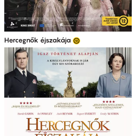
Hercegnők éjszakája