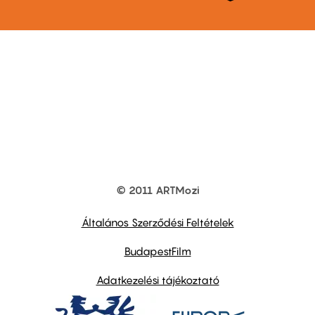
© 2011 ARTMozi
Footer
other
links
Általános Szerződési Feltételek
BudapestFilm
Adatkezelési tájékoztató