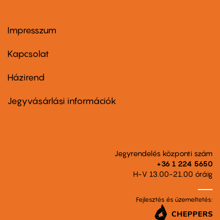
Impresszum
Footer
menu
first
Kapcsolat
Házirend
Footer
menu
second
Jegyvásárlási információk
Jegyrendelés központi szám
+36 1 224 5650
H-V 13.00-21.00 óráig
Fejlesztés és üzemeltetés: