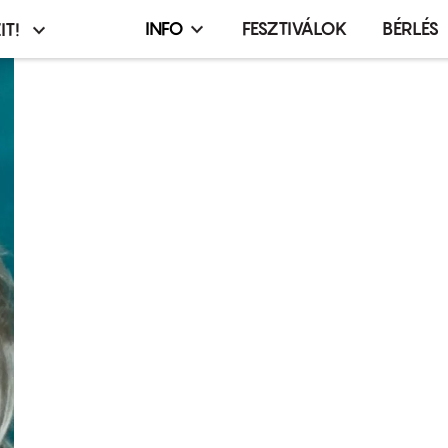
INFO
FESZTIVÁLOK
BÉRLÉS
IT!
Infó,
asztó
esemény,
terembérlés
menü