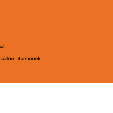
nd
ter
nu
sárlási információk
ond