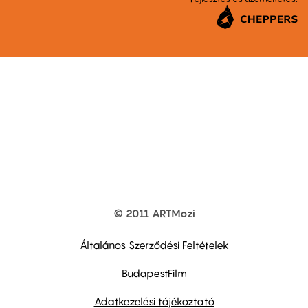
© 2011 ARTMozi
Footer
other
links
Általános Szerződési Feltételek
BudapestFilm
Adatkezelési tájékoztató