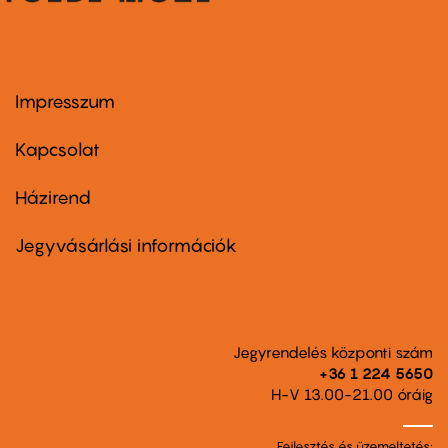
Impresszum
Footer
menu
first
Kapcsolat
Házirend
Footer
menu
second
Jegyvásárlási információk
Jegyrendelés központi szám
+36 1 224 5650
H-V 13.00-21.00 óráig
Fejlesztés és üzemeltetés: