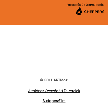
Fejlesztés és üzemeltetés:
© 2011 ARTMozi
Footer
other
links
Általános Szerződési Feltételek
BudapestFilm