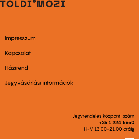
Impresszum
Footer
menu
first
Kapcsolat
Házirend
Footer
menu
second
Jegyvásárlási információk
Jegyrendelés központi szám
+36 1 224 5650
H-V 13.00-21.00 óráig