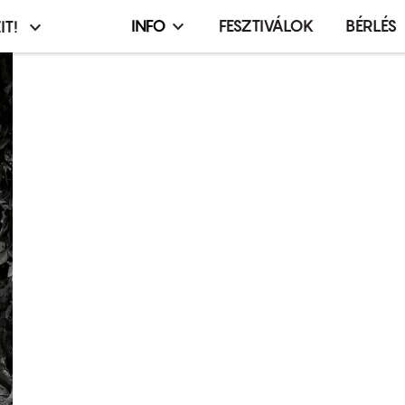
INFO
FESZTIVÁLOK
BÉRLÉS
IT!
Infó,
asztó
esemény,
terembérlés
menü