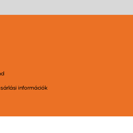
nd
ter
nu
sárlási információk
ond