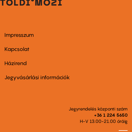
Impresszum
Footer
menu
first
Kapcsolat
Házirend
Footer
menu
second
Jegyvásárlási információk
Jegyrendelés központi szám
+36 1 224 5650
H-V 13.00-21.00 óráig