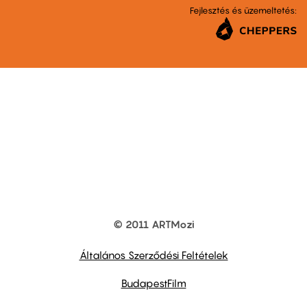
Fejlesztés és üzemeltetés:
© 2011 ARTMozi
Footer
other
links
Általános Szerződési Feltételek
BudapestFilm