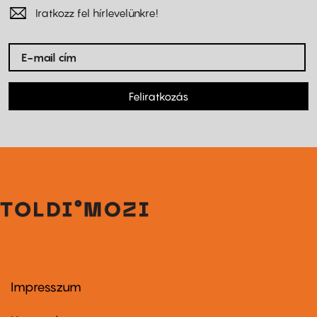
Iratkozz fel hírlevelünkre!
Feliratkozás
Impresszum
Footer
menu
first