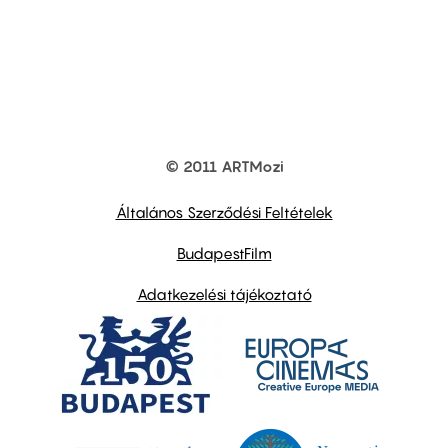
© 2011 ARTMozi
Footer
other
links
Általános Szerződési Feltételek
BudapestFilm
Adatkezelési tájékoztató