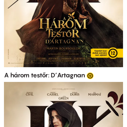
A három testőr: D’Artagnan