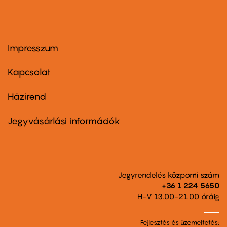
Impresszum
Footer
menu
first
Kapcsolat
Házirend
Footer
menu
second
Jegyvásárlási információk
Jegyrendelés központi szám
+36 1 224 5650
H-V 13.00-21.00 óráig
Fejlesztés és üzemeltetés: