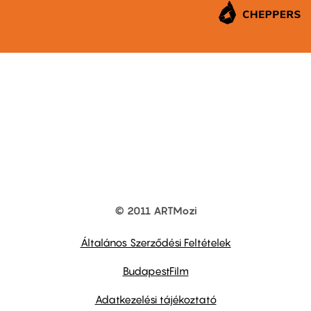
© 2011 ARTMozi
Footer
other
links
Általános Szerződési Feltételek
BudapestFilm
Adatkezelési tájékoztató