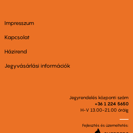
Impresszum
Footer
menu
first
Kapcsolat
Házirend
Footer
menu
second
Jegyvásárlási információk
Jegyrendelés központi szám
+36 1 224 5650
H-V 13.00-21.00 óráig
Fejlesztés és üzemeltetés: