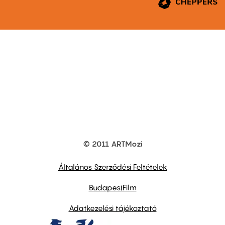
© 2011 ARTMozi
Footer
other
links
Általános Szerződési Feltételek
BudapestFilm
Adatkezelési tájékoztató