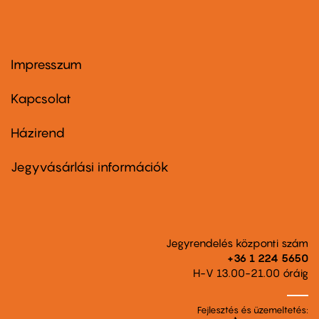
Impresszum
Footer
menu
first
Kapcsolat
Házirend
Footer
menu
second
Jegyvásárlási információk
Jegyrendelés központi szám
+36 1 224 5650
H-V 13.00-21.00 óráig
Fejlesztés és üzemeltetés: