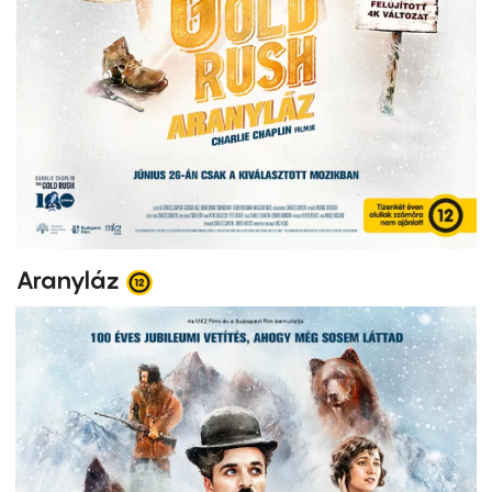
Aranyláz