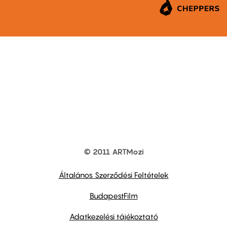
© 2011 ARTMozi
Footer
other
links
Általános Szerződési Feltételek
BudapestFilm
Adatkezelési tájékoztató